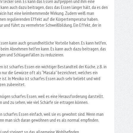
r lecker sein. Es kann das Essen aufpeppen und ihm eine
 kann auch dazu beitragen, dass das Essen länger hält, da es den
saicin hat eine keimhemmende Wirkung. Zudem weiß man
inen regulierenden Effekt auf die Körpertemperatur haben.
r und führt zu vermehrter Schweißbildung. Ein Effekt, der in
Essen kann auch gesundheitliche Vorteile haben. Es kann helfen,
 beim Abnehmen helfen kann. Es kann auch dazu beitragen, das
ngen und Schlaganfällen zu reduzieren.
en ist scharfes Essen ein wichtiger Bestandteil der Küche, z.B. in
h nur die Gewürze oft als “Masala” bezeichnet, welches ein
e ist. In Mexiko ist scharfes Essen auch sehr beliebt und wird
zen zubereitet.
ögen scharfes Essen, weil es eine Herausforderung darstellt.
n und zu sehen, wie viel Schärfe sie ertragen können.
 scharfes Essen einfach, weil sie es gewohnt sind. Wenn man
 kann man sich daran gewöhnen und es als normal empfinden.
ei und steigert so das allgemeine Wohlbefinden.