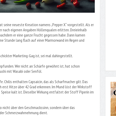
hat seine neueste Kreation namens „Pepper X“ vorgestellt. Als er
 er nach eigenen Angaben Höllenqualen erlitten. Dreieinhalb
, nachdem er eine ganze Frucht gegessen habe. Dann kamen
eine Stunde lang flach auf einer Marmorwand im Regen und
chickter Marketing-Gag ist, sei mal dahingestellt.
empfunden. Wer nicht an Schärfe gewöhnt ist, hat schon
Sushi mit Wasabi oder Senföl.
. Chilis enthalten Capsaicin, das als Scharfmacher gilt. Das
ch erst Hitze über 42 Grad erkennen. Im Mund löst der Wirkstoff
 Speise kalt ist. Dieselbe Wirkung entfaltet der Stoff Piperin im
o nicht über den Geschmackssinn, sondern über das
 der Schmerzwahrnehmung dient.