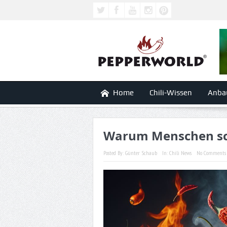
Home
Chili-Wissen
Anba
Warum Menschen sc
Posted By:
Günter Schaub
In:
Chili News
No Comments