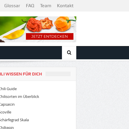
Glossar
FAQ
Team
Kontakt
ILI WISSEN FÜR DICH
Chili Guide
Chilisorten im Überblick
Capsaicin
Scoville
Schärfegrad Skala
Chiltepin