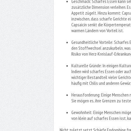
Geschmack: Scharfes Essen kann seh
zusätzliche Dimension verleihen. Es
Appetit zügelt. Hinzu kommt: Cap
inzwischen, dass scharfe Gerichte e
Capsaicin senkt die Körpertemperatu
warmen Ländern von Vorteil ist.
Gesundheitliche Vorteile: Scharfes 
den Stoffwechsel anzukurbeln, was
Risiko von Herz-Kreislauf-Erkranku
Kulturelle Gründe: In einigen Kultur
Indien wird scharfes Essen oder auc
wichtiger Bestandteil vieler Gericht
häufig mit Chilis und anderen Gewür
Herausforderung: Einige Menschen m
Sie mögen es, ihre Grenzen zu teste
Gewohnheit: Einige Menschen mögen
von klein auf scharfes Essen isst,
Nicht zuletzt setzt Schärfe Endorphine fr