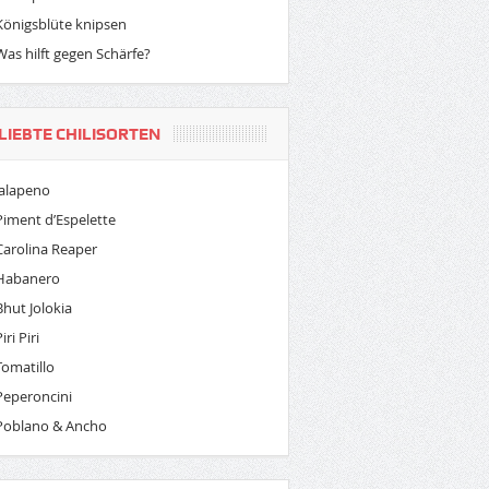
Königsblüte knipsen
Was hilft gegen Schärfe?
LIEBTE CHILISORTEN
Jalapeno
Piment d’Espelette
Carolina Reaper
Habanero
Bhut Jolokia
iri Piri
Tomatillo
Peperoncini
Poblano & Ancho