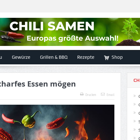
u
Gewürze
Grillen & BBQ
Rezepte
Shop
CH
harfes Essen mögen
Drucken
Email