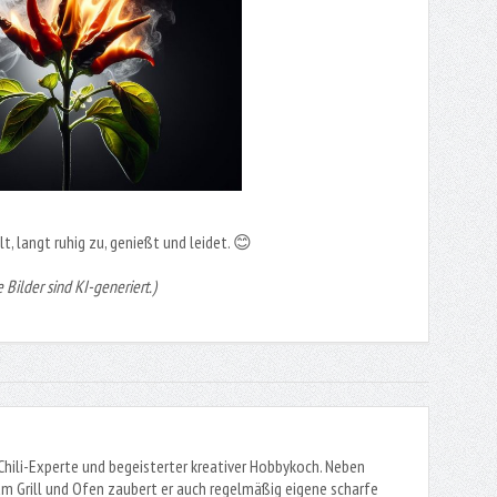
lt, langt ruhig zu, genießt und leidet. 😊
e Bilder sind KI-generiert.)
 Chili-Experte und begeisterter kreativer Hobbykoch. Neben
m Grill und Ofen zaubert er auch regelmäßig eigene scharfe