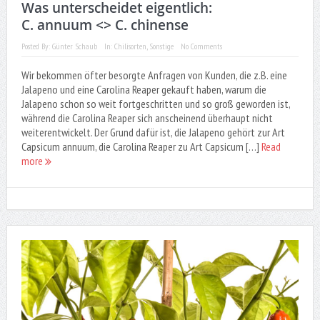
Was unterscheidet eigentlich:
C. annuum <> C. chinense
Posted By:
Günter Schaub
In:
Chilisorten
,
Sonstige
No Comments
Wir bekommen öfter besorgte Anfragen von Kunden, die z.B. eine
Jalapeno und eine Carolina Reaper gekauft haben, warum die
Jalapeno schon so weit fortgeschritten und so groß geworden ist,
während die Carolina Reaper sich anscheinend überhaupt nicht
weiterentwickelt. Der Grund dafür ist, die Jalapeno gehört zur Art
Capsicum annuum, die Carolina Reaper zu Art Capsicum […]
Read
more