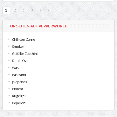
2
3
4
›
»
1
TOP SEITEN AUF PEPPERWORLD
Chili con Carne
Smoker
Gefüllte Zucchini
Dutch Oven
Wasabi
Pastrami
Jalapenos
Piment
Kugelgrill
Peperoni