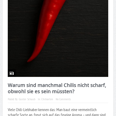
Warum sind manchmal Chilis nicht scharf,
obwohl sie es sein müssten?
Posted By:
Günter Schaub
In:
Chilisorten
No Comments
Viele Chili-Liebhaber kennen das: Man baut eine vermeintlich
scharfe Sorte an, freut sich auf das feurige Aroma – und dann sind