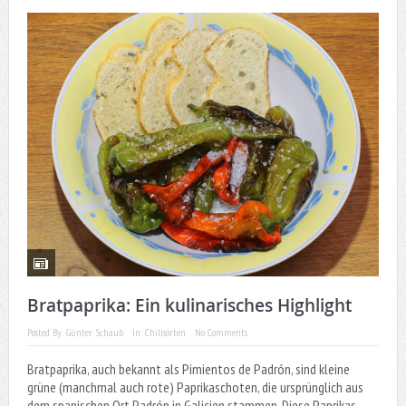
Bratpaprika: Ein kulinarisches Highlight
Posted By:
Günter Schaub
In:
Chilisorten
No Comments
Bratpaprika, auch bekannt als Pimientos de Padrón, sind kleine
grüne (manchmal auch rote) Paprikaschoten, die ursprünglich aus
dem spanischen Ort Padrón in Galicien stammen. Diese Paprikas