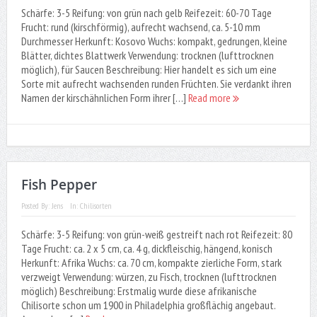
Schärfe: 3-5 Reifung: von grün nach gelb Reifezeit: 60-70 Tage
Frucht: rund (kirschförmig), aufrecht wachsend, ca. 5-10 mm
Durchmesser Herkunft: Kosovo Wuchs: kompakt, gedrungen, kleine
Blätter, dichtes Blattwerk Verwendung: trocknen (lufttrocknen
möglich), für Saucen Beschreibung: Hier handelt es sich um eine
Sorte mit aufrecht wachsenden runden Früchten. Sie verdankt ihren
Namen der kirschähnlichen Form ihrer […]
Read more
Fish Pepper
Posted By:
Jens
In:
Chilisorten
Schärfe: 3-5 Reifung: von grün-weiß gestreift nach rot Reifezeit: 80
Tage Frucht: ca. 2 x 5 cm, ca. 4 g, dickfleischig, hängend, konisch
Herkunft: Afrika Wuchs: ca. 70 cm, kompakte zierliche Form, stark
verzweigt Verwendung: würzen, zu Fisch, trocknen (lufttrocknen
möglich) Beschreibung: Erstmalig wurde diese afrikanische
Chilisorte schon um 1900 in Philadelphia großflächig angebaut.