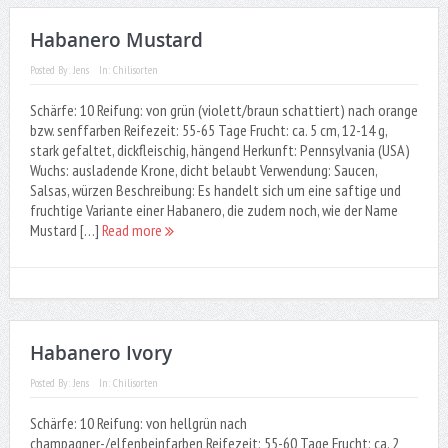
Habanero Mustard
Posted By:
Jens
In:
Chilisorten
Schärfe: 10 Reifung: von grün (violett/braun schattiert) nach orange
bzw. senffarben Reifezeit: 55-65 Tage Frucht: ca. 5 cm, 12-14 g,
stark gefaltet, dickfleischig, hängend Herkunft: Pennsylvania (USA)
Wuchs: ausladende Krone, dicht belaubt Verwendung: Saucen,
Salsas, würzen Beschreibung: Es handelt sich um eine saftige und
fruchtige Variante einer Habanero, die zudem noch, wie der Name
Mustard […]
Read more
Habanero Ivory
Posted By:
Jens
In:
Chilisorten
Schärfe: 10 Reifung: von hellgrün nach
champagner-/elfenbeinfarben Reifezeit: 55-60 Tage Frucht: ca. 2