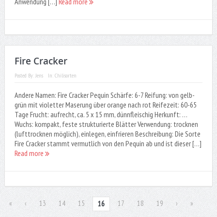
Anwendung […]
Read more
Fire Cracker
Posted By:
Jens
In:
Chilisorten
Andere Namen: Fire Cracker Pequin Schärfe: 6-7 Reifung: von gelb-
grün mit violetter Maserung über orange nach rot Reifezeit: 60-65
Tage Frucht: aufrecht, ca. 5 x 15 mm, dünnfleischig Herkunft: …
Wuchs: kompakt, feste strukturierte Blätter Verwendung: trocknen
(lufttrocknen möglich), einlegen, einfrieren Beschreibung: Die Sorte
Fire Cracker stammt vermutlich von den Pequin ab und ist dieser […]
Read more
«
‹
13
14
15
17
18
19
›
»
16