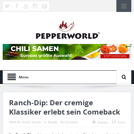
Menu
Ranch-Dip: Der cremige
Klassiker erlebt sein Comeback
Posted By:
Günter Schaub
In:
Rezepte
No Comments
Drucken
Email