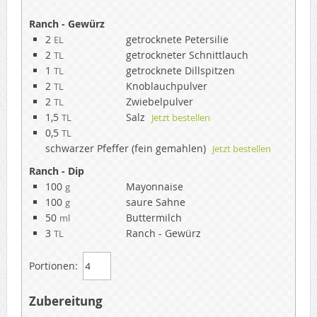
Ranch - Gewürz
2
getrocknete Petersilie
EL
2
getrockneter Schnittlauch
TL
1
getrocknete Dillspitzen
TL
2
Knoblauchpulver
TL
2
Zwiebelpulver
TL
1,5
Salz
TL
Jetzt bestellen
0,5
TL
schwarzer Pfeffer (fein gemahlen)
Jetzt bestellen
Ranch - Dip
100
Mayonnaise
g
100
saure Sahne
g
50
Buttermilch
ml
3
Ranch - Gewürz
TL
Portionen:
Zubereitung