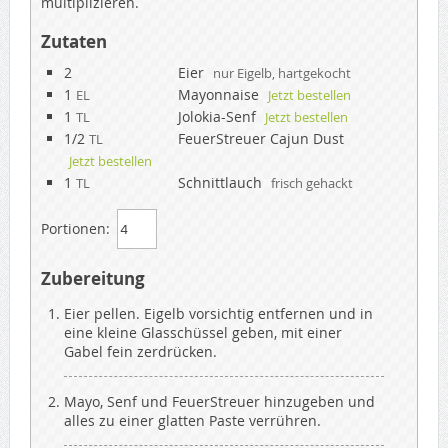
multiplizieren.
Zutaten
2
Eier
nur Eigelb, hartgekocht
1
Mayonnaise
EL
Jetzt bestellen
1
Jolokia-Senf
TL
Jetzt bestellen
1/2
FeuerStreuer Cajun Dust
TL
Jetzt bestellen
1
Schnittlauch
TL
frisch gehackt
Portionen:
Zubereitung
Eier pellen. Eigelb vorsichtig entfernen und in
eine kleine Glasschüssel geben, mit einer
Gabel fein zerdrücken.
Mayo, Senf und FeuerStreuer hinzugeben und
alles zu einer glatten Paste verrühren.