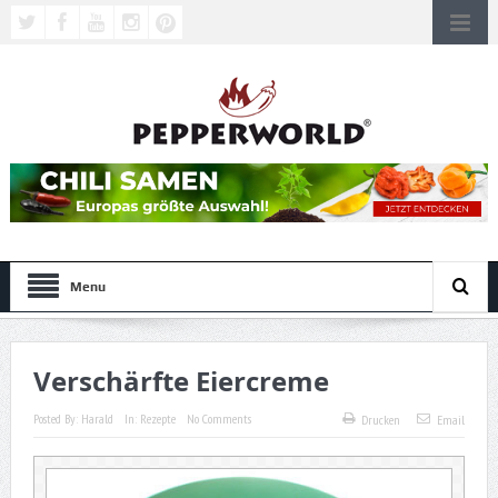
Menu
Verschärfte Eiercreme
Posted By:
Harald
In:
Rezepte
No Comments
Drucken
Email