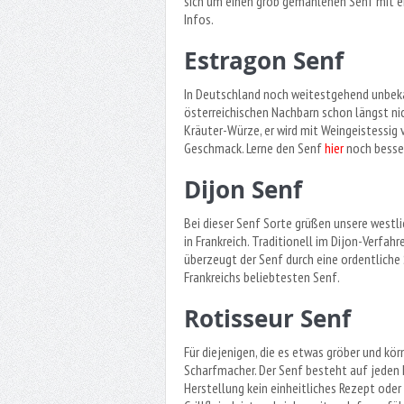
sich um einen grob gemahlenen Senf mit 
Infos.
Estragon Senf
In Deutschland noch weitestgehend unbeka
österreichischen Nachbarn schon längst ni
Kräuter-Würze, er wird mit Weingeistessig
Geschmack. Lerne den Senf
hier
noch besse
Dijon Senf
Bei dieser Senf Sorte grüßen unsere westli
in Frankreich. Traditionell im Dijon-Verfa
überzeugt der Senf durch eine ordentliche
Frankreichs beliebtesten Senf.
Rotisseur Senf
Für diejenigen, die es etwas gröber und kör
Scharfmacher. Der Senf besteht auf jeden 
Herstellung kein einheitliches Rezept ode