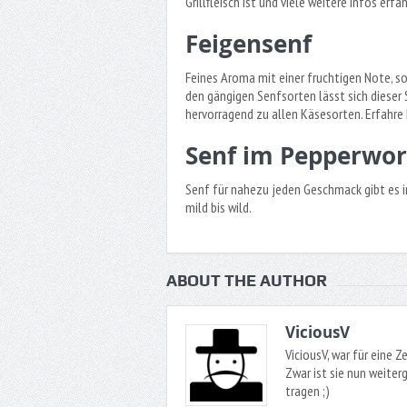
Grillfleisch ist und viele weitere Infos erfä
Feigensenf
Feines Aroma mit einer fruchtigen Note, s
den gängigen Senfsorten lässt sich dieser S
hervorragend zu allen Käsesorten. Erfahre
Senf im Pepperwor
Senf für nahezu jeden Geschmack gibt es i
mild bis wild.
ABOUT THE AUTHOR
ViciousV
ViciousV, war für eine Ze
Zwar ist sie nun weiterg
tragen ;)