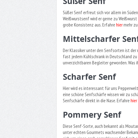
Süßer Senf
Süßer Senf erfreut sich vor allem im Süden
Weißwurstsenf wird er gerne zu Weißwurst o
grobe Konsistenz aus. Erfahre
hier
mehr zu 
Mittelscharfer Sen
Der Klassiker unter den Senfsorten ist der m
fast jedem Kühlschrank in Deutschland zu 
unverzichtbaren Begleiter geworden. Was i
Scharfer Senf
Hier wird es interessant für uns Pepperweltl
eine schöne Senfschärfe wissen wir zu schä
Senfschärfe direkt in die Nase. Erfahre
hier
Pommery Senf
Diese Senf-Sorte, auch bekannt als Moutar
unter echten Gourmets wachsender Bekannth