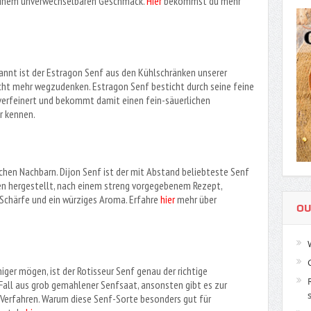
einem unverwechselbaren Geschmack.
Hier
bekommst du mehr
nnt ist der Estragon Senf aus den Kühlschränken unserer
cht mehr wegzudenken. Estragon Senf besticht durch seine feine
 verfeinert und bekommt damit einen fein-säuerlichen
r kennen.
chen Nachbarn. Dijon Senf ist der mit Abstand beliebteste Senf
hren hergestellt, nach einem streng vorgegebenem Rezept,
 Schärfe und ein würziges Aroma. Erfahre
hier
mehr über
OU
niger mögen, ist der Rotisseur Senf genau der richtige
Fall aus grob gemahlener Senfsaat, ansonsten gibt es zur
r Verfahren. Warum diese Senf-Sorte besonders gut für