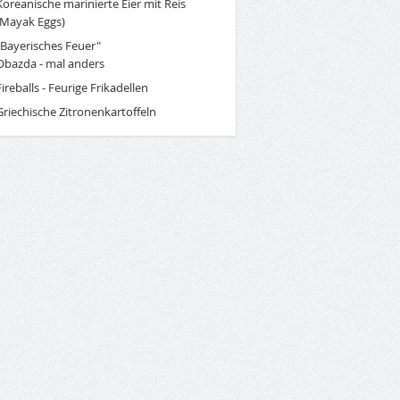
Koreanische marinierte Eier mit Reis
(Mayak Eggs)
"Bayerisches Feuer"
Obazda - mal anders
Fireballs - Feurige Frikadellen
Griechische Zitronenkartoffeln