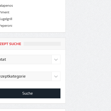
Jalapenos
Piment
Kugelgrill
Peperoni
ZEPT SUCHE