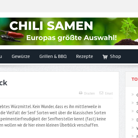
u
Gewürze
Grillen & BBQ
Rezepte
Shop
TO
ck
Drucken
Email
iebtes Würzmittel. Kein Wunder, dass es ihn mittlerweile in
die Vielfalt der Senf Sorten weit über die klassischen Sorten
xperimentierfreudigkeit der Senfhersteller kennt (fast) keine
 wollen wir dir hier einen kleinen Überblick verschaffen.