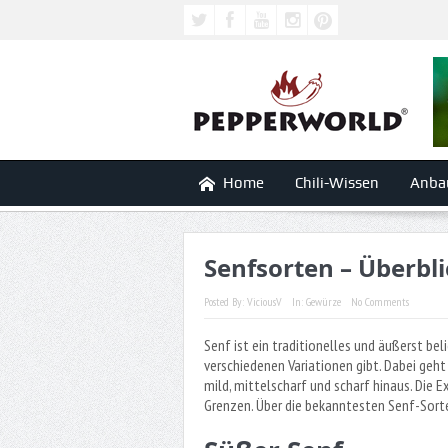
Home
Chili-Wissen
Anba
Senfsorten – Überbli
Posted By:
ViciousV
In:
Gewürze
No Comments
Senf ist ein traditionelles und äußerst bel
verschiedenen Variationen gibt. Dabei geht 
mild, mittelscharf und scharf hinaus. Die E
Grenzen. Über die bekanntesten Senf-Sorten