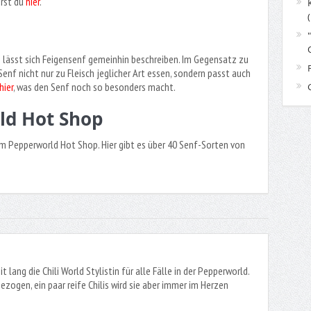
hrst du
hier
.
o lässt sich Feigensenf gemeinhin beschreiben. Im Gegensatz zu
enf nicht nur zu Fleisch jeglicher Art essen, sondern passt auch
hier
, was den Senf noch so besonders macht.
ld Hot Shop
m Pepperworld Hot Shop. Hier gibt es über 40 Senf-Sorten von
it lang die Chili World Stylistin für alle Fälle in der Pepperworld.
ezogen, ein paar reife Chilis wird sie aber immer im Herzen