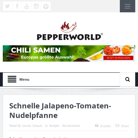
Menu
Schnelle Jalapeno-Tomaten-
Nudelpfanne
Posted By:
Günter Schaub
In:
Rezepte
No Comments
Drucken
Email