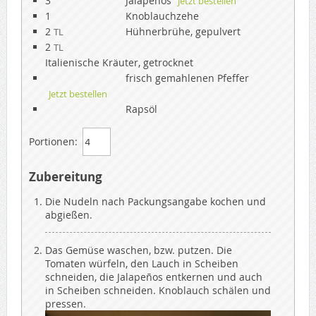
3
Jalapenos
Jetzt bestellen
1
Knoblauchzehe
2
Hühnerbrühe, gepulvert
TL
2
TL
Italienische Kräuter, getrocknet
frisch gemahlenen Pfeffer
Jetzt bestellen
Rapsöl
Portionen:
Zubereitung
Die Nudeln nach Packungsangabe kochen und
abgießen.
Das Gemüse waschen, bzw. putzen. Die
Tomaten würfeln, den Lauch in Scheiben
schneiden, die Jalapeños entkernen und auch
in Scheiben schneiden. Knoblauch schälen und
pressen.