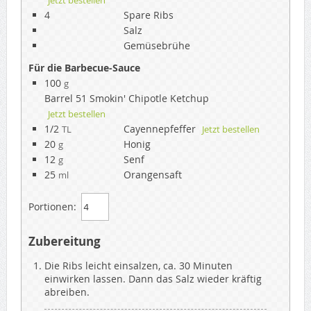
Jetzt bestellen
4
Spare Ribs
Salz
Gemüsebrühe
Für die Barbecue-Sauce
100
g
Barrel 51 Smokin' Chipotle Ketchup
Jetzt bestellen
1/2
Cayennepfeffer
TL
Jetzt bestellen
20
Honig
g
12
Senf
g
25
Orangensaft
ml
Portionen:
Zubereitung
Die Ribs leicht einsalzen, ca. 30 Minuten
einwirken lassen. Dann das Salz wieder kräftig
abreiben.