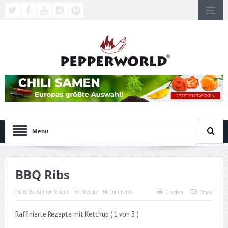
Menu
BBQ Ribs
Posted By:
Günter Schaub
In:
Rezepte
No Comments
Drucken
Email
Raffinierte Rezepte mit Ketchup ( 1 von 3 )