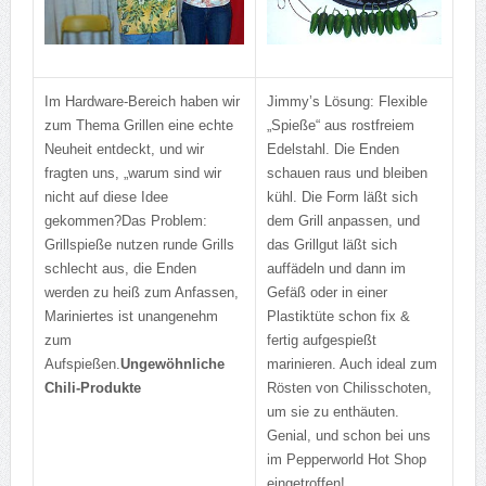
Im Hardware-Bereich haben wir
Jimmy’s Lösung: Flexible
zum Thema Grillen eine echte
„Spieße“ aus rostfreiem
Neuheit entdeckt, und wir
Edelstahl. Die Enden
fragten uns, „warum sind wir
schauen raus und bleiben
nicht auf diese Idee
kühl. Die Form läßt sich
gekommen?
Das Problem:
dem Grill anpassen, und
Grillspieße nutzen runde Grills
das Grillgut läßt sich
schlecht aus, die Enden
auffädeln und dann im
werden zu heiß zum Anfassen,
Gefäß oder in einer
Mariniertes ist unangenehm
Plastiktüte schon fix &
zum
fertig aufgespießt
Aufspießen.
Ungewöhnliche
marinieren. Auch ideal zum
Chili-Produkte
Rösten von Chilisschoten,
um sie zu enthäuten.
Genial, und schon bei uns
im Pepperworld Hot Shop
eingetroffen!