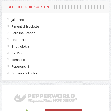
BELIEBTE CHILISORTEN
Jalapeno
Piment d’Espelette
Carolina Reaper
Habanero
Bhut Jolokia
Piri Piri
Tomatillo
Peperoncini
Poblano & Ancho