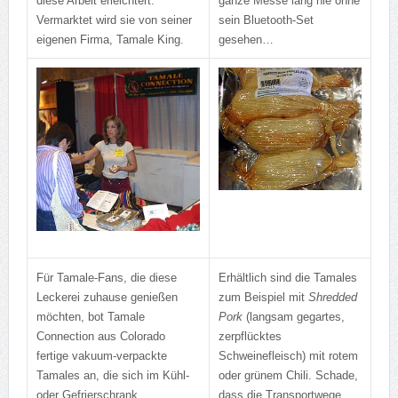
diese Arbeit erleichtert.
ganze Messe lang nie ohne
Vermarktet wird sie von seiner
sein Bluetooth-Set
eigenen Firma, Tamale King.
gesehen…
Für Tamale-Fans, die diese
Erhältlich sind die Tamales
Leckerei zuhause genießen
zum Beispiel mit
Shredded
möchten, bot Tamale
Pork
(langsam gegartes,
Connection aus Colorado
zerpflücktes
fertige vakuum-verpackte
Schweinefleisch) mit rotem
Tamales an, die sich im Kühl-
oder grünem Chili. Schade,
oder Gefrierschrank
dass die Transportwege