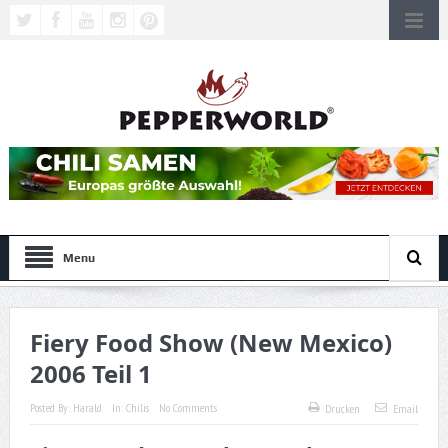
Menu
Fiery Food Show (New Mexico)
2006 Teil 1
Posted By:
Harald
In:
Chilis
No Comments
Drucken
Email