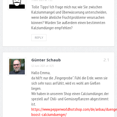
Tolle Tipps! Ich frage mich nur, wie Sie zwischen
Kalziummangel und Überwässerung unterscheiden,
wenn beide ähnliche Fruchtprobleme verursachen
können? Würden Sie außerdem einen bestimmten
Kalziumdünger empfehlen?
REPLY
Günter Schaub
2.1
12. Juni 2025 at 8:25
Hallo Emma,
da hilft nur die „Fingerprobe“. Fühl die Erde, wenn sie
sich sehr nass anfühlt, wird es wohl am Gießen
liegen.
Wir haben in unserem Shop einen Calciumdünger, der
speziell auf Chili- und Gemüsepflanzen abgestimmt
ist.
https://www.pepperworldhotshop.com/de/anbau/duenge
boost-calciumduenger/