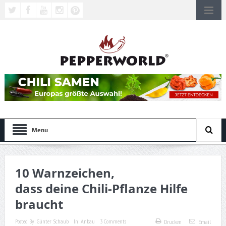
Menu
10 Warnzeichen,
dass deine Chili-Pflanze Hilfe
braucht
Posted By:
Günter Schaub
In:
Anbau
3 Comments
Drucken
Email