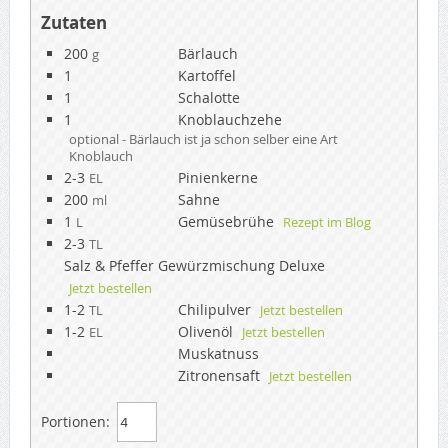
Zutaten
200
Bärlauch
g
1
Kartoffel
1
Schalotte
1
Knoblauchzehe
optional - Bärlauch ist ja schon selber eine Art
Knoblauch
2-3
Pinienkerne
EL
200
Sahne
ml
1
Gemüsebrühe
L
Rezept im Blog
2-3
TL
Salz & Pfeffer Gewürzmischung Deluxe
Jetzt bestellen
1-2
Chilipulver
TL
Jetzt bestellen
1-2
Olivenöl
EL
Jetzt bestellen
Muskatnuss
Zitronensaft
Jetzt bestellen
Portionen: