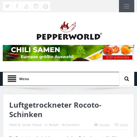
Menu
Luftgetrockneter Rocoto-
Schinken
Posted By:
Günter Schaub
In:
Rezepte
No Comments
Drucken
Email