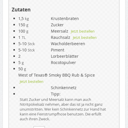
Zutaten
1,5
Krustenbraten
kg
150
Zucker
g
100
Meersalz
g
Jetzt bestellen
1
Rauchsalz
TL
Jetzt bestellen
5-10
Wacholderbeeren
Stck
5-10
Piment
Stck
2
Lorbeerblätter
5
Rocotopulver
g
50
g
West of Texas® Smoky BBQ Rub & Spice
Jetzt bestellen
Schinkennetz
Tipp:
Statt Zucker und Meersalz kann man auch
Nitritpökelsalz nehmen, aber das ist ja nicht ganz
unumstritten. Wer kein Schinkennetz zur Hand hat
kann eine Feinstrumpfhose benutzen. Die erfüllt
auch ihren Zweck.