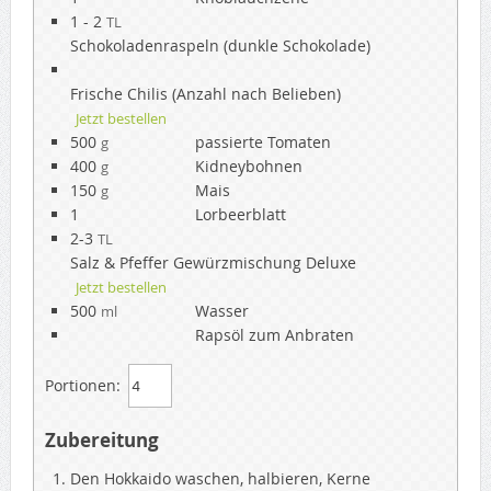
1 - 2
TL
Schokoladenraspeln (dunkle Schokolade)
Frische Chilis (Anzahl nach Belieben)
Jetzt bestellen
500
passierte Tomaten
g
400
Kidneybohnen
g
150
Mais
g
1
Lorbeerblatt
2-3
TL
Salz & Pfeffer Gewürzmischung Deluxe
Jetzt bestellen
500
Wasser
ml
Rapsöl zum Anbraten
Portionen:
Zubereitung
Den Hokkaido waschen, halbieren, Kerne