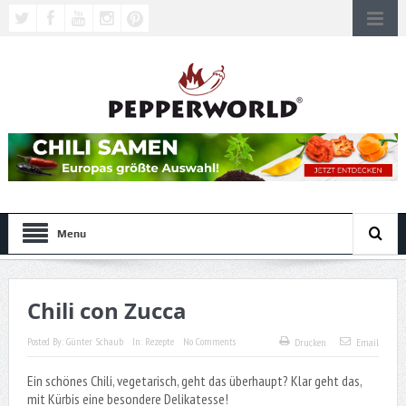
Menu
Chili con Zucca
Posted By:
Günter Schaub
In:
Rezepte
No Comments
Drucken
Email
Ein schönes Chili, vegetarisch, geht das überhaupt? Klar geht das,
mit Kürbis eine besondere Delikatesse!