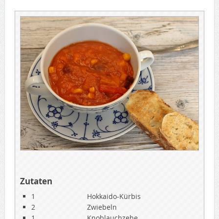
Zutaten
1
Hokkaido-Kürbis
2
Zwiebeln
1
Knoblauchzehe