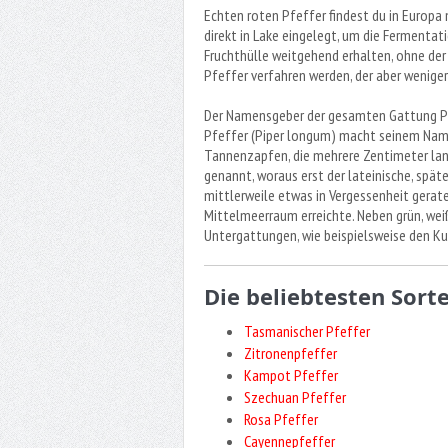
Echten roten Pfeffer findest du in Europa n
direkt in Lake eingelegt, um die Fermenta
Fruchthülle weitgehend erhalten, ohne der
Pfeffer verfahren werden, der aber weniger 
Der Namensgeber der gesamten Gattung Pip
Pfeffer (Piper longum) macht seinem Namen
Tannenzapfen, die mehrere Zentimeter lang 
genannt, woraus erst der lateinische, späte
mittlerweile etwas in Vergessenheit gerate
Mittelmeerraum erreichte. Neben grün, weiß
Untergattungen, wie beispielsweise den Kub
Die beliebtesten Sort
Tasmanischer Pfeffer
Zitronenpfeffer
Kampot Pfeffer
Szechuan Pfeffer
Rosa Pfeffer
Cayennepfeffer