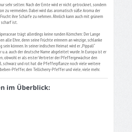
ur sehr selten: Nach der Ernte wird er nicht getrocknet, sondern
tion zu vermeiden. Dabei wird das aromatisch süße Aroma der
 Frucht ihre Schärfe zu nehmen. Ähnlich kann auch mit grünem
scharf ist.
eraceae trägt allerdings keine runden Körnchen: Der Lange
 alle Ehre, denn seine Früchte erinnern an winzige, schlanke
sein können. In seiner indischen Heimat wird er „Pippali“
r u.a. auch der deutsche Name abgeleitet wurde. In Europa ist er
n, obwohl er als erster Vertreter der Pfeffergewächse den
, schwarz und rot hat die Pfefferpflanze noch viele weitere
eben-Pfeffer, den Tellicherry-Pfeffer und viele, viele mehr.
en im Überblick: