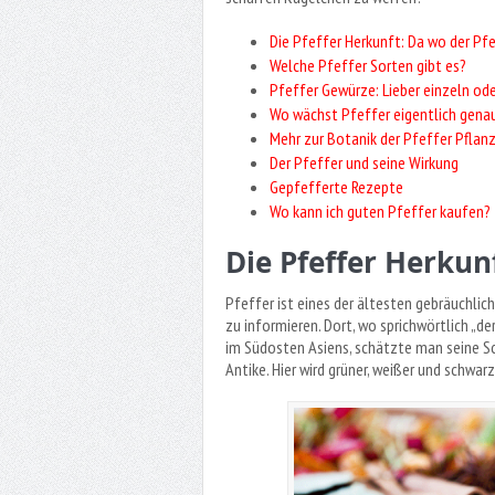
Die Pfeffer Herkunft: Da wo der Pf
Welche Pfeffer Sorten gibt es?
Pfeffer Gewürze: Lieber einzeln od
Wo wächst Pfeffer eigentlich genau?
Mehr zur Botanik der Pfeffer Pflan
Der Pfeffer und seine Wirkung
Gepfefferte Rezepte
Wo kann ich guten Pfeffer kaufen?
Die Pfeffer Herkun
Pfeffer ist eines der ältesten gebräuchlic
zu informieren. Dort, wo sprichwörtlich „de
im Südosten Asiens, schätzte man seine Sc
Antike. Hier wird grüner, weißer und schwar