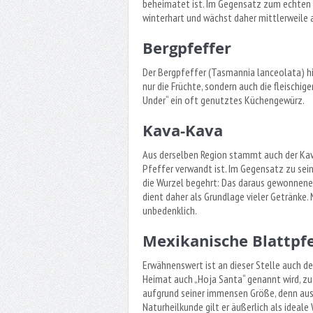
beheimatet ist. Im Gegensatz zum echten 
winterhart und wächst daher mittlerweile 
Bergpfeffer
Der Bergpfeffer (Tasmannia lanceolata) h
nur die Früchte, sondern auch die fleischi
Under“ ein oft genutztes Küchengewürz.
Kava-Kava
Aus derselben Region stammt auch der Kav
Pfeffer verwandt ist. Im Gegensatz zu sei
die Wurzel begehrt: Das daraus gewonnene
dient daher als Grundlage vieler Getränke
unbedenklich.
Mexikanische Blattpfe
Erwähnenswert ist an dieser Stelle auch der
Heimat auch „Hoja Santa“ genannt wird, zu 
aufgrund seiner immensen Größe, denn ausge
Naturheilkunde gilt er äußerlich als ideale