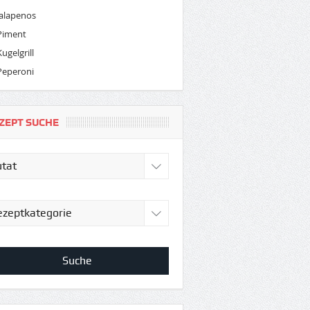
Jalapenos
Piment
Kugelgrill
Peperoni
ZEPT SUCHE