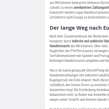
ans Mittelmeer bedeutete immense Kosten 
schnell zu einem
anerkannten Zahlungsmi
Kaiserzeit wurden sogar Handelsstationen 
Lieferkette nach Europa zu kontrollieren 
Der lange Weg nach E
Nach dem Zusammenbruch des Römischen Re
komplett durch
indische und arabische Hän
Handelsmacht
des Mittelalters. Über viele
Kügelchen des Pfefferstrauchs verlangen u
Seefahrernationen wie Spanien und Portuga
bisherigen Handelsrouten umgehen und da
Vasco da Gama gelang die Umschiffung des 
Handelsbeziehungen mit indischen Lokalfü
Kugelgestalt der Erde erkannt: Nach diese
schließlich den fernen Osten zu erreichen. 
dazwischen liegt. Die Entdeckung Amerikas 
bekanntlich nicht zu finden war. Immerhin b
wegen seiner Schärfe und Aromen damals f