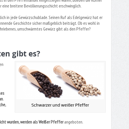
 in den Pfefferhandel eingestiegen waren, blieben die Körner
 eine breitere Bevölkerungsschicht erschwinglich.
ich in jede Gewürzschublade. Seinen Ruf als Edelgewürz hat er
annende Geschichte sicher maßgeblich beiträgt. Ob es wohl in
chriebenes, umschwärmtes Gewürz gibt als den Pfeffer?
en gibt es?
ten
ses
an
.
che,
Schwarzer und weißer Pfeffer
cht wurden, werden als Weißer Pfeffer
angeboten.