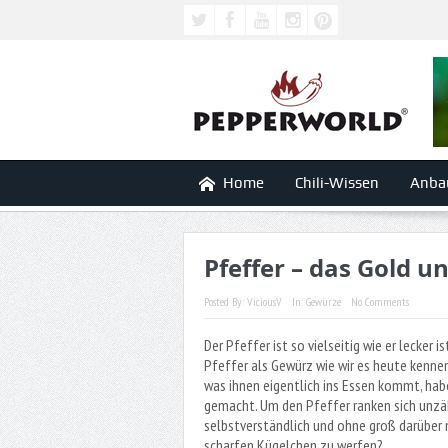
Home
Chili-Wissen
Anba
Pfeffer – das Gold 
Posted By:
ViciousV
In:
Gewürze
No Comments
Der Pfeffer ist so vielseitig wie er lecker 
Pfeffer als Gewürz wie wir es heute kenne
was ihnen eigentlich ins Essen kommt, habe
gemacht. Um den Pfeffer ranken sich unzä
selbstverständlich und ohne groß darüber 
scharfen Kügelchen zu werfen?