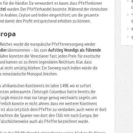
für die Händler. Da verwundert es kaum, dass Pfefferkörner
ttel
wurden. Der Pfefferhandel boomte. Während der römischen
in Arabien, Ceylon und Indien eingerichtet, um die gesamte
und damit den Profit entsprechend erhöhen zu können.
uropa
iches wurde die europäische Pfefferversorgung wieder
dler
übernommen – bis zum
Aufstieg Venedigs als führende
 Jahre konnten die Venezianer fast jeden Preis für exotische
nd kamen so zu ihrem legendären Reichtum. Klar, dass
l nicht untätig blieben: Ein Seeweg nach Indien würde die
s venezianische Monopol brechen.
afrikanischen Kontinents im Jahre 1498, wo er sofort
rsten anberaumte. Christoph Columbus hatte bereits die
r Logik müsste man nur lange genug westwärts segeln, um
Freilich konnte er nicht ahnen, dass ein weiterer Kontinent
ist also letztlich dem Pfeffer zu verdanken, auch wenn er dort
rachten die Spanier von dort den Chili mit nach Europa, der
älschlicherweise auch als Pfeffer bezeichnet wurde.