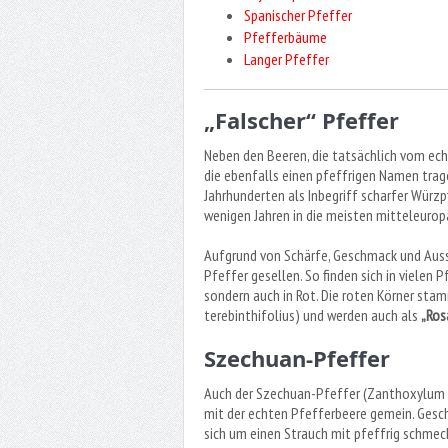
Spanischer Pfeffer
Pfefferbäume
Langer Pfeffer
„Falscher“ Pfeffer
Neben den Beeren, die tatsächlich vom ec
die ebenfalls einen pfeffrigen Namen trage
Jahrhunderten als Inbegriff scharfer Würzp
wenigen Jahren in die meisten mitteleuro
Aufgrund von Schärfe, Geschmack und Auss
Pfeffer gesellen. So finden sich in vielen 
sondern auch in Rot. Die roten Körner sta
terebinthifolius) und werden auch als
„Ros
Szechuan-Pfeffer
Auch der Szechuan-Pfeffer (Zanthoxylum 
mit der echten Pfefferbeere gemein. Gesch
sich um einen Strauch mit pfeffrig schmeck