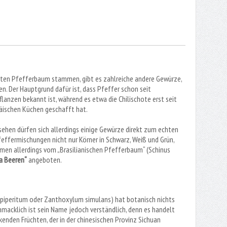
hten Pfefferbaum stammen, gibt es zahlreiche andere Gewürze,
n. Der Hauptgrund dafür ist, dass Pfeffer schon seit
flanzen bekannt ist, während es etwa die Chilischote erst seit
päischen Küchen geschafft hat.
ehen dürfen sich allerdings einige Gewürze direkt zum echten
Pfeffermischungen nicht nur Körner in Schwarz, Weiß und Grün,
mmen allerdings vom „Brasilianischen Pfefferbaum“ (Schinus
a Beeren“
angeboten.
piperitum oder Zanthoxylum simulans) hat botanisch nichts
macklich ist sein Name jedoch verständlich, denn es handelt
enden Früchten, der in der chinesischen Provinz Sichuan