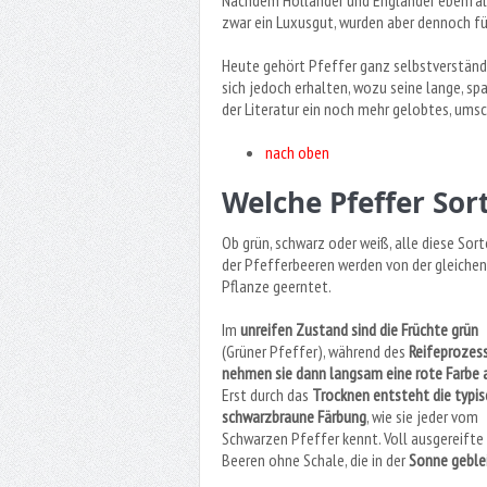
Nachdem Holländer und Engländer ebenfalls
zwar ein Luxusgut, wurden aber dennoch für
Heute gehört Pfeffer ganz selbstverständl
sich jedoch erhalten, wozu seine lange, sp
der Literatur ein noch mehr gelobtes, ums
nach oben
Welche Pfeffer Sort
Ob grün, schwarz oder weiß, alle diese Sor
der Pfefferbeeren werden von der gleichen
Pflanze geerntet.
Im
unreifen Zustand sind die Früchte grün
(Grüner Pfeffer), während des
Reifeprozes
nehmen sie dann langsam eine rote Farbe 
Erst durch das
Trocknen entsteht die typis
schwarzbraune Färbung
, wie sie jeder vom
Schwarzen Pfeffer kennt. Voll ausgereifte
Beeren ohne Schale, die in der
Sonne geblei