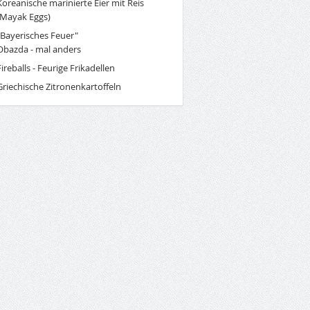
Koreanische marinierte Eier mit Reis
(Mayak Eggs)
"Bayerisches Feuer"
Obazda - mal anders
Fireballs - Feurige Frikadellen
Griechische Zitronenkartoffeln