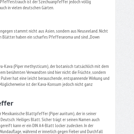
Pfefferstrauch ist der Szechuanpfeffer jedoch völlig
auch in vielen deutschen Gärten.
ingegen stammt nicht aus Asien, sondern aus Neuseeland. Nicht
gen Blätter haben ein scharfes Pfefferaroma und sind „Down
a-Kava (Piper methysticum), der botanisch tatsächlich mit dem
nem berühmten Verwandten sind hier nicht die Früchte, sondern
 Pulver hat eine leicht berauschende, entspannende Wirkung und
. Möglicherweise ist der Kava-Konsum jedoch nicht ganz
ffer
 Mexikanische Blattpfeffer (Piper auritum), der in seiner
Deutsch: Heiliges Blatt. Sicher trägt er seinen Namen auch
reift kann er ein DIN A4-Blatt locker zudecken. In der
 Wundauflage, während er innerlich gegen Fieber und Durchfall